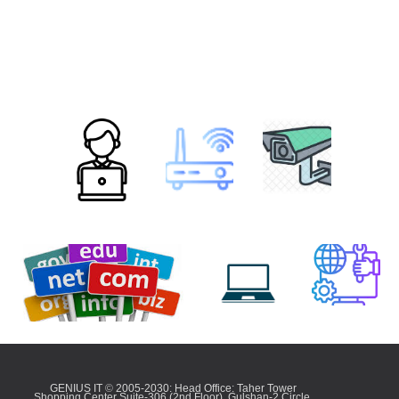
GENIUS IT
©
2005-2030: Head
Office: Taher Tower
Shopping Center Suite-306 (2nd Floor), Gulshan-2 Circle,