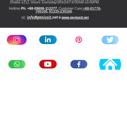
Dhaka-1212. Hours: Everyday/365/24/7:8:00AM-10:00PM
.
Hotline
Ph: +88-09606-112277
,
Customer Care
:
+88-01778-
700100
,
01
335-23016
0
,
info@geniusit.
net
✉️
🌐
www.geniusit.net