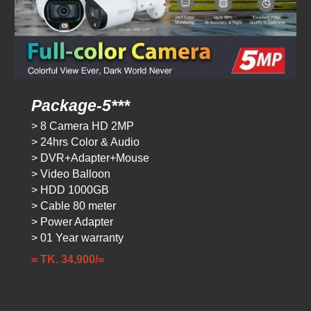
Package-
5
***
> 8 Camera HD 2MP
> 24hrs Color & Audio
> DVR+Adapter+Mouse
> Video Balloon
> HDD 1000GB
> Cable 80 meter
> Power Adapter
> 01 Year warranty
= TK.
3
4,900/=