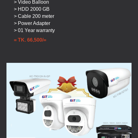
> Video Balloon
> HDD 2000 GB
> Cable 200 meter
> Power Adapter
> 01 Year warranty
= TK.
66
,500/=