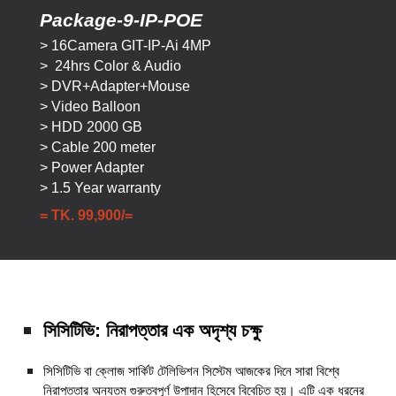
Package-
9
-IP-POE
>
16
Camera GIT-IP-Ai 4MP
> 24hrs Color & Audio
> DVR+Adapter+Mouse
> Video Balloon
> HDD 2000 GB
> Cable 200 meter
> Power Adapter
> 1.5 Year warranty
= TK. 9
9
,
9
00/=
সিসিটিভি: নিরাপত্তার এক অদৃশ্য চক্ষু
সিসিটিভি বা ক্লোজ সার্কিট টেলিভিশন সিস্টেম আজকের দিনে সারা বিশ্বে
নিরাপত্তার অন্যতম গুরুত্বপূর্ণ উপাদান হিসেবে বিবেচিত হয়। এটি এক ধরনের