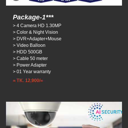
Package-1***
>
4 Camera HD
1.30
M
P
> Color & Night Vision
>
DVR+Adapter+Mouse
>
Video Balloon
>
HDD 500GB
>
Cable
5
0 meter
> Power Adapter
> 01 Year warranty
=
TK. 1
2
,9
00
/=