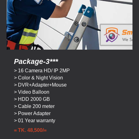
Package-
3
***
>
16
Camera HD/ IP 2MP
> Color & Night Vision
> DVR+Adapter+Mouse
> Video Balloon
> HDD
2
000 GB
> Cable
200
meter
> Power Adapter
> 01 Year warranty
= TK.
48
,
500
/=