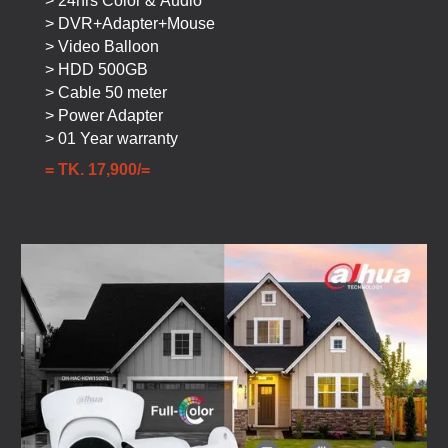
> 24hrs Color &
Audio
> DVR+Adapter+Mouse
> Video Balloon
> HDD 500GB
> Cable 50 meter
> Power Adapter
> 01 Year warranty
= TK. 1
7
,900/=