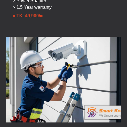
> Power Adapter
> 1.5 Year warranty
= TK.
49
,900/=