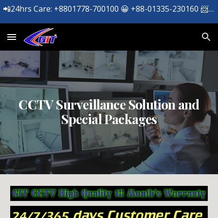
📲24hrs Care: +8801778-700100 😀 +88-01335-230160 📨 support@geniusit.net ☎️ +09606-112277
Skip to main content
Skip to navigation
CCTV Surveillance Solution and
Special Packages