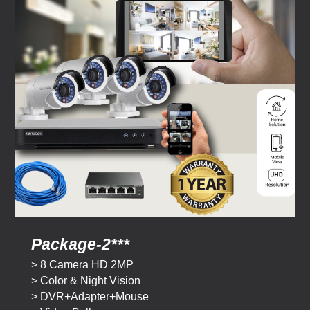
Package-
2
***
>
8
Camera HD 2M
P
> Color & Night Vision
> DVR+Adapter+Mouse