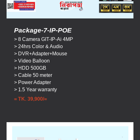
Package-
7-IP-POE
>
8
Camera
GIT-IP-Ai
4
MP
> 24hrs Color & Audio
> DVR+Adapter+Mouse
> Video Balloon
> HDD 500GB
> Cable 50 meter
> Power Adapter
> 1.5 Year warranty
= TK.
39
,900/=