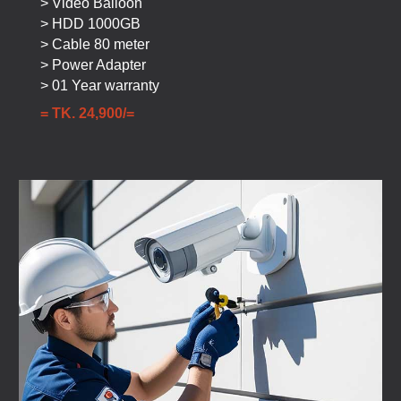
> Video Balloon
> HDD
10
00GB
> Cable
80
meter
> Power Adapter
> 01 Year warranty
= TK.
24
,9
00
/=